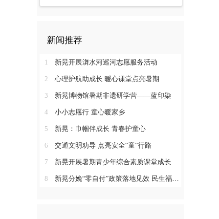
新闻推荐
1
新晃开展㵲水河巡河志愿服务活动
2
心理护航助成长 暖心课堂点亮暑期
3
新晃博物馆暑期非遗研学营——蓝印染
4
小小志愿行 童心暖家乡
5
新晃：巾帼伴成长 青春护童心
6
交通文明劝导 点亮安全“童”行路
7
新晃开展暑期青少年综合素质课堂成长营活动
8
新晃分娩“零自付”政策落地见效 民生福祉惠及育龄群众