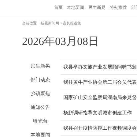
首页
本地要闻
民生新晃
特别推荐
部
当前位置
新晃新闻网
>县长报道集
2026年03月08日
民生新晃
部门动态
我县黄牛产业协会第二届会员代表
乡镇聚焦
国家矿山安全监察局湖南局来晃督
通知公告
杨鹏调研指导文明城市创建工作
曝光台
我县召开疫情防控工作视频调度会
本地要闻