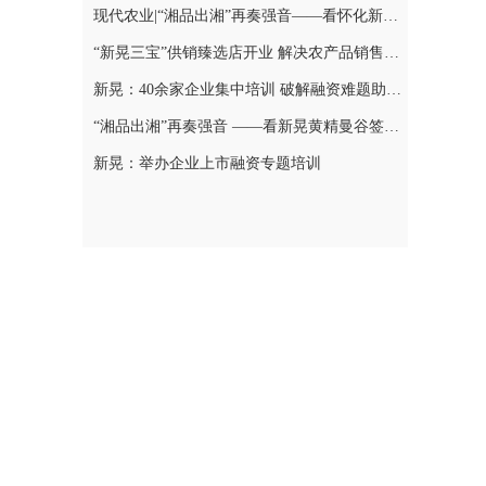
现代农业|“湘品出湘”再奏强音——看怀化新晃黄精曼谷签单背后的“强链密码”
“新晃三宝”供销臻选店开业 解决农产品销售难题
新晃：40余家企业集中培训 破解融资难题助力发展
“湘品出湘”再奏强音 ——看新晃黄精曼谷签单背后的“强链密码”
新晃：举办企业上市融资专题培训