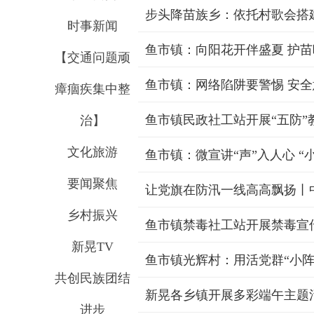
步头降苗族乡：依托村歌会搭
时事新闻
鱼市镇：向阳花开伴盛夏 护
【交通问题顽
鱼市镇：网络陷阱要警惕 安
瘴痼疾集中整
鱼市镇民政社工站开展“五防”
治】
文化旅游
鱼市镇：微宣讲“声”入人心 “
要闻聚焦
乡村振兴
鱼市镇禁毒社工站开展禁毒宣
新晃TV
鱼市镇光辉村：用活党群“小阵地
共创民族团结
新晃各乡镇开展多彩端午主题
进步