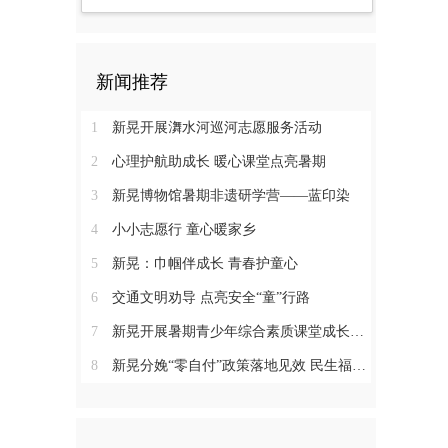
新闻推荐
1
新晃开展㵲水河巡河志愿服务活动
2
心理护航助成长 暖心课堂点亮暑期
3
新晃博物馆暑期非遗研学营——蓝印染
4
小小志愿行 童心暖家乡
5
新晃：巾帼伴成长 青春护童心
6
交通文明劝导 点亮安全“童”行路
7
新晃开展暑期青少年综合素质课堂成长营活动
8
新晃分娩“零自付”政策落地见效 民生福祉惠及育龄群众