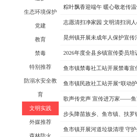
粽叶飘香迎端午 暖心敬老传温
生态环境保护
志愿清扫净家园 文明清扫润人
党建
晃州镇开展未成年人保护宣传
教育
2026年度全县乡镇宣传委员
禁毒
特别推荐
鱼市镇禁毒社工站开展禁毒宣
防溺水安全教
鱼市镇民政社工站开展“联动护
育
文明实践
步头降苗族乡、鱼市镇、扶罗
外媒推荐
鱼市镇开展河道垃圾清理 守
森林防火