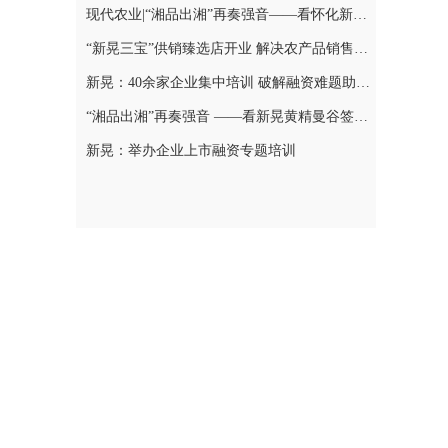
现代农业|“湘品出湘”再奏强音——看怀化新晃黄精曼谷签单背后的“强链密码”
“新晃三宝”供销臻选店开业 解决农产品销售难题
新晃：40余家企业集中培训 破解融资难题助力发展
“湘品出湘”再奏强音 ——看新晃黄精曼谷签单背后的“强链密码”
新晃：举办企业上市融资专题培训