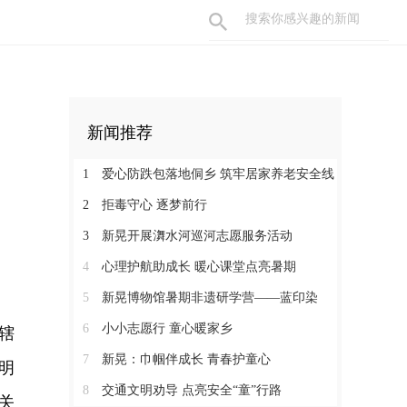
新闻推荐
1
爱心防跌包落地侗乡 筑牢居家养老安全线
2
拒毒守心 逐梦前行
3
新晃开展㵲水河巡河志愿服务活动
4
心理护航助成长 暖心课堂点亮暑期
5
新晃博物馆暑期非遗研学营——蓝印染
6
小小志愿行 童心暖家乡
辖
7
新晃：巾帼伴成长 青春护童心
明
8
交通文明劝导 点亮安全“童”行路
关