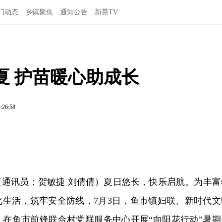
门动态
乡镇聚焦
通知公告
新晃TV
夏 护苗暖心助成长
:26:58
（通讯员：贺敏捷 刘倩倩）夏日悠长，快乐启航。为丰富
化生活，筑牢安全防线，7月3日，鱼市镇妇联、新时代文
，在鱼市前锋联合村党群服务中心开展“向阳花行动”暑期