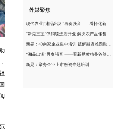
外媒聚焦
现代农业|“湘品出湘”再奏强音——看怀化新晃黄精曼谷签单背后的“强链密码”
“新晃三宝”供销臻选店开业 解决农产品销售难题
新晃：40余家企业集中培训 破解融资难题助力发展
动
“湘品出湘”再奏强音 ——看新晃黄精曼谷签单背后的“强链密码”
，
新晃：举办企业上市融资专题培训
祖
国
阅
范