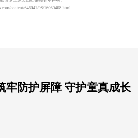
载请附上原文出处链接和本声明。
s.com/content/646041/98/16060408.html
筑牢防护屏障 守护童真成长