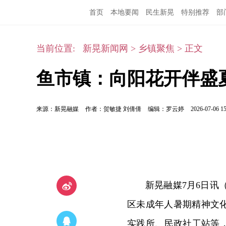
首页
本地要闻
民生新晃
特别推荐
部
当前位置:
新晃新闻网
>
乡镇聚焦
>
正文
鱼市镇：向阳花开伴盛
来源：新晃融媒
作者：贺敏捷 刘倩倩
编辑：罗云婷
2026-07-06 15
新晃融媒7月6日讯
区未成年人暑期精神文
实践所、民政社工站等