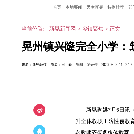
首页
本地要闻
民生新晃
特别推荐
部
当前位置:
新晃新闻网
>
乡镇聚焦
>
正文
晃州镇兴隆完全小学：
来源：新晃融媒
作者：田元春
编辑：罗云婷
2026-07-06 11:52:19
新晃融媒7月6日
升全体教职工防性侵教育
名教师齐聚多媒体教室