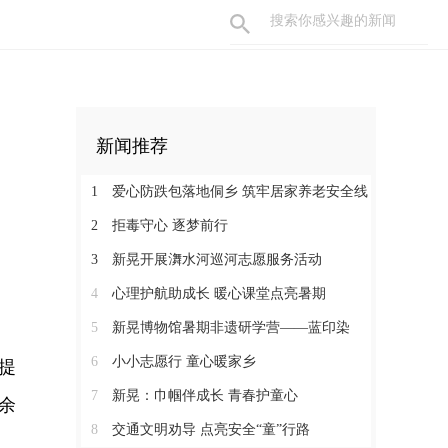
新闻推荐
1
爱心防跌包落地侗乡 筑牢居家养老安全线
2
拒毒守心 逐梦前行
3
新晃开展㵲水河巡河志愿服务活动
4
心理护航助成长 暖心课堂点亮暑期
5
新晃博物馆暑期非遗研学营——蓝印染
6
小小志愿行 童心暖家乡
提
7
新晃：巾帼伴成长 青春护童心
余
8
交通文明劝导 点亮安全“童”行路