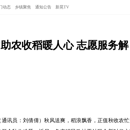
门动态
乡镇聚焦
通知公告
新晃TV
助农收稻暖人心 志愿服务解
讯（通讯员：刘倩倩）秋风送爽，稻浪飘香，正值秋收农忙