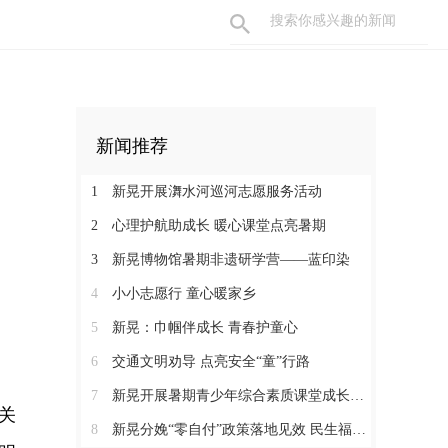
新闻推荐
1
新晃开展㵲水河巡河志愿服务活动
2
心理护航助成长 暖心课堂点亮暑期
3
新晃博物馆暑期非遗研学营——蓝印染
4
小小志愿行 童心暖家乡
5
新晃：巾帼伴成长 青春护童心
6
交通文明劝导 点亮安全“童”行路
7
新晃开展暑期青少年综合素质课堂成长营活动
关
8
新晃分娩“零自付”政策落地见效 民生福祉惠及育龄群众