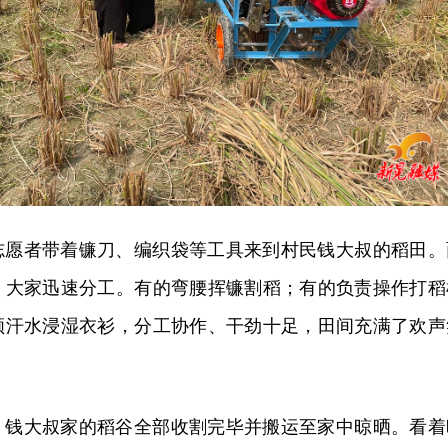
志愿者带着镰刀、编织袋等工具来到村民钱大叔的稻田。
，大家迅速分工。有的弯腰挥镰割稻；有的负责操作打稻
顾汗水浸湿衣衫，分工协作、干劲十足，田间充满了欢声
，钱大叔家的稻谷全部收割完毕并搬运至家中晾晒。看着