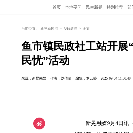
首页
本地要闻
民生新晃
特别推荐
部
当前位置:
新晃新闻网
>
乡镇聚焦
>
正文
鱼市镇民政社工站开展“
民忧”活动
来源：新晃融媒
作者：刘倩倩
编辑：罗云婷
2025-09-04 11:50:48
新晃融媒9月4日