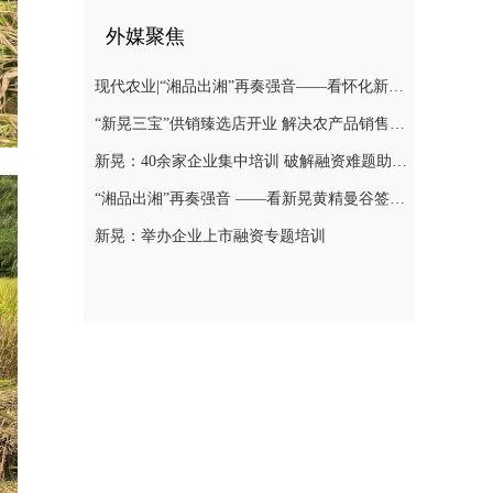
外媒聚焦
现代农业|“湘品出湘”再奏强音——看怀化新晃黄精曼谷签单背后的“强链密码”
“新晃三宝”供销臻选店开业 解决农产品销售难题
新晃：40余家企业集中培训 破解融资难题助力发展
“湘品出湘”再奏强音 ——看新晃黄精曼谷签单背后的“强链密码”
新晃：举办企业上市融资专题培训