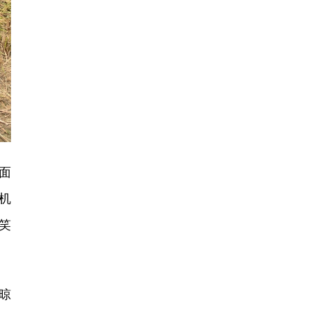
面
机
笑
晾