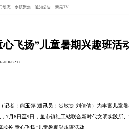
门动态
乡镇聚焦
通知公告
新晃TV
童心飞扬”儿童暑期兴趣班活
07-10 09:52:12
讯（记者：熊玉萍 通讯员：贺敏捷 刘倩倩）为丰富儿童暑
，7月8日至9日，鱼市镇社工站联合新时代文明实践所、
享成长 童心飞扬”儿童暑期兴趣班活动。