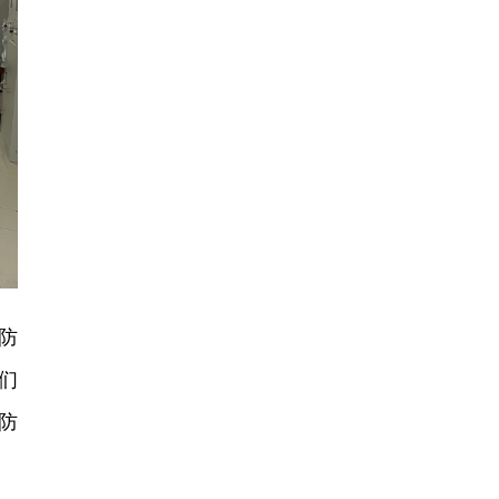
防
们
防