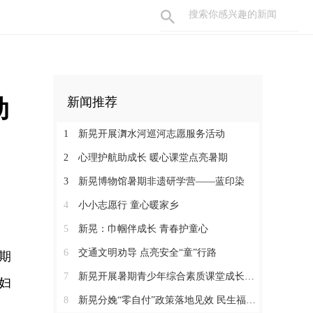
动
新闻推荐
1
新晃开展㵲水河巡河志愿服务活动
2
心理护航助成长 暖心课堂点亮暑期
3
新晃博物馆暑期非遗研学营——蓝印染
4
小小志愿行 童心暖家乡
5
新晃：巾帼伴成长 青春护童心
6
交通文明劝导 点亮安全“童”行路
期
7
新晃开展暑期青少年综合素质课堂成长营活动
妇
8
新晃分娩“零自付”政策落地见效 民生福祉惠及育龄群众