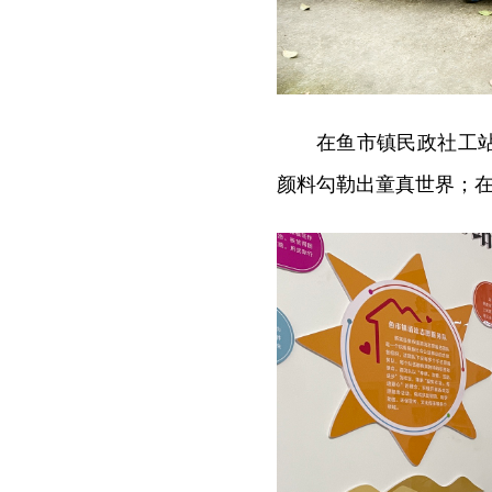
在鱼市镇民政社工
颜料勾勒出童真世界；在