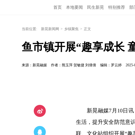
首页
本地要闻
民生新晃
特别推荐
部
当前位置:
新晃新闻网
>
乡镇聚焦
>
正文
鱼市镇开展“趣享成长 
来源：新晃融媒
作者：熊玉萍 贺敏捷 刘倩倩
编辑：罗云婷
2025-
新晃融媒7月10日
生活，提升安全防范意识
联、文化站组织开展“趣