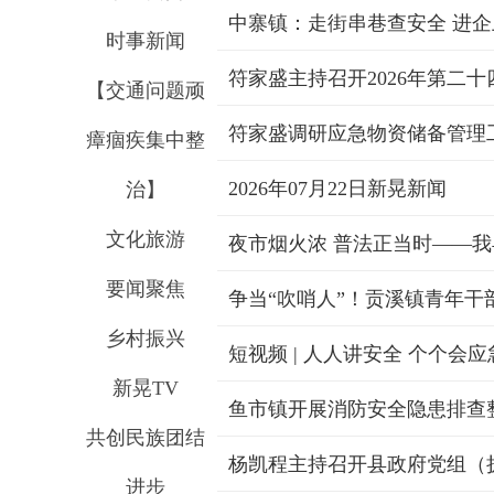
中寨镇：走街串巷查安全 进
时事新闻
符家盛主持召开2026年第二
【交通问题顽
符家盛调研应急物资储备管理
瘴痼疾集中整
2026年07月22日新晃新闻
治】
文化旅游
夜市烟火浓 普法正当时——
要闻聚焦
争当“吹哨人”！贡溪镇青年干
乡村振兴
短视频 | 人人讲安全 个个会应
新晃TV
鱼市镇开展消防安全隐患排查
共创民族团结
杨凯程主持召开县政府党组（
进步