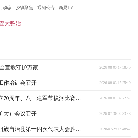
门动态
乡镇聚焦
通知公告
新晃TV
查大整治
安全宣教守护万家
2026-08-03 17:38:45
产工作培训会召开
2026-08-03 17:25:40
晃州镇庆祝新晃侗族自治县成立70周年、八一建军节拔河比赛暨百日千企专场招聘会举行
2026-08-01 09:22:57
（扩大）会议召开
2026-07-30 09:33:48
聚焦党代会丨中国共产党新晃侗族自治县第十四次代表大会胜利闭幕
2026-07-29 15:48:42