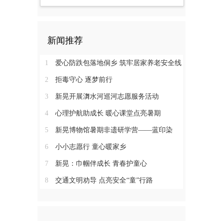
新闻推荐
1
爱心防跌包落地侗乡 筑牢居家养老安全线
2
拒毒守心 逐梦前行
3
新晃开展㵲水河巡河志愿服务活动
4
心理护航助成长 暖心课堂点亮暑期
5
新晃博物馆暑期非遗研学营——蓝印染
6
小小志愿行 童心暖家乡
7
新晃：巾帼伴成长 青春护童心
8
交通文明劝导 点亮安全“童”行路