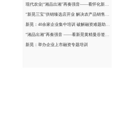
现代农业|“湘品出湘”再奏强音——看怀化新晃黄精曼谷签单背后的“强链密码”
“新晃三宝”供销臻选店开业 解决农产品销售难题
新晃：40余家企业集中培训 破解融资难题助力发展
“湘品出湘”再奏强音 ——看新晃黄精曼谷签单背后的“强链密码”
新晃：举办企业上市融资专题培训