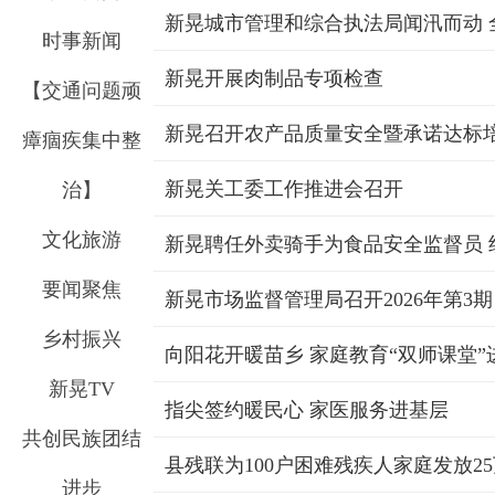
新晃城市管理和综合执法局闻汛而动 
时事新闻
新晃开展肉制品专项检查
【交通问题顽
新晃召开农产品质量安全暨承诺达标
瘴痼疾集中整
新晃关工委工作推进会召开
治】
文化旅游
新晃聘任外卖骑手为食品安全监督员 
要闻聚焦
乡村振兴
向阳花开暖苗乡 家庭教育“双师课堂”
新晃TV
指尖签约暖民心 家医服务进基层
共创民族团结
县残联为100户困难残疾人家庭发放2
进步