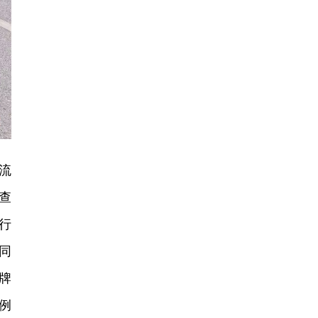
流
查
行
同
牌
例