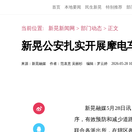
首页
本地要闻
民生新晃
特别推荐
部
当前位置:
新晃新闻网
>
部门动态
>
正文
新晃公安扎实开展摩电
来源：新晃融媒
作者：范袁意 吴丽杉
编辑：罗云婷
2026-05-28 10
新晃融媒5月28日
序，有效预防和减少道
联合各派出所，在辖区