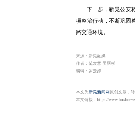
下一步，新晃公安
项整治行动，不断巩固
路交通环境。
来源：新晃融媒
作者：范袁意 吴丽杉
编辑：罗云婷
本文为
新晃新闻网
原创文章，转
本文链接：
https://www.hnxhnew