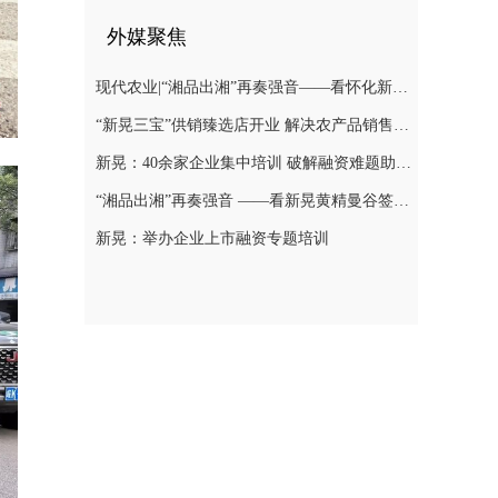
外媒聚焦
现代农业|“湘品出湘”再奏强音——看怀化新晃黄精曼谷签单背后的“强链密码”
“新晃三宝”供销臻选店开业 解决农产品销售难题
新晃：40余家企业集中培训 破解融资难题助力发展
“湘品出湘”再奏强音 ——看新晃黄精曼谷签单背后的“强链密码”
新晃：举办企业上市融资专题培训