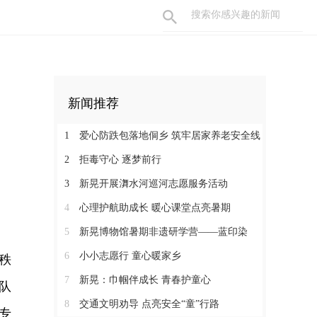
新闻推荐
1
爱心防跌包落地侗乡 筑牢居家养老安全线
2
拒毒守心 逐梦前行
3
新晃开展㵲水河巡河志愿服务活动
4
心理护航助成长 暖心课堂点亮暑期
5
新晃博物馆暑期非遗研学营——蓝印染
6
小小志愿行 童心暖家乡
秩
7
新晃：巾帼伴成长 青春护童心
队
8
交通文明劝导 点亮安全“童”行路
专