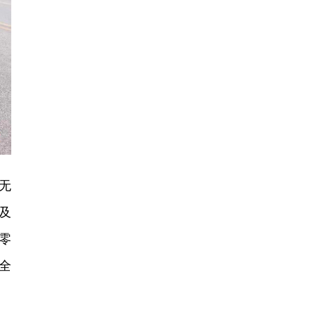
无
及
零
全