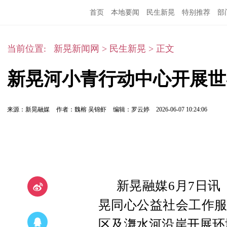
首页
本地要闻
民生新晃
特别推荐
部
当前位置:
新晃新闻网
>
民生新晃
>
正文
新晃河小青行动中心开展世
来源：新晃融媒
作者：魏榕 吴锦虾
编辑：罗云婷
2026-06-07 10:24:06
新晃融媒6月7日讯
晃同心公益社会工作服
区及㵲水河沿岸开展环