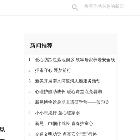
新闻推荐
1
爱心防跌包落地侗乡 筑牢居家养老安全线
2
拒毒守心 逐梦前行
3
新晃开展㵲水河巡河志愿服务活动
4
心理护航助成长 暖心课堂点亮暑期
5
新晃博物馆暑期非遗研学营——蓝印染
6
小小志愿行 童心暖家乡
7
新晃：巾帼伴成长 青春护童心
晃
8
交通文明劝导 点亮安全“童”行路