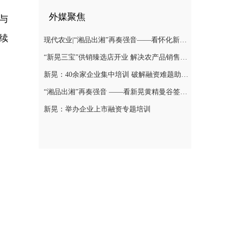
外媒聚焦
与
续
现代农业|“湘品出湘”再奏强音——看怀化新晃黄精曼谷签单背后的“强链密码”
“新晃三宝”供销臻选店开业 解决农产品销售难题
新晃：40余家企业集中培训 破解融资难题助力发展
“湘品出湘”再奏强音 ——看新晃黄精曼谷签单背后的“强链密码”
新晃：举办企业上市融资专题培训