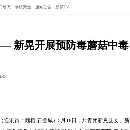
门动态
乡镇聚焦
通知公告
新晃TV
—— 新晃开展预防毒蘑菇中毒
2:46
讯（通讯员：魏榕 石登城）5月16日，共青团新晃县委、新