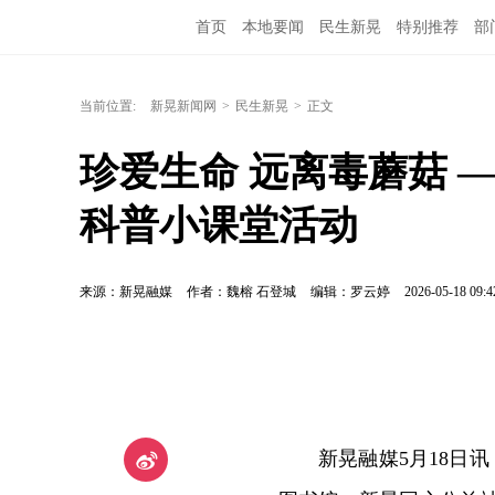
首页
本地要闻
民生新晃
特别推荐
部
当前位置:
新晃新闻网
>
民生新晃
>
正文
珍爱生命 远离毒蘑菇 
科普小课堂活动
来源：新晃融媒
作者：魏榕 石登城
编辑：罗云婷
2026-05-18 09:4
新晃融媒5月18日