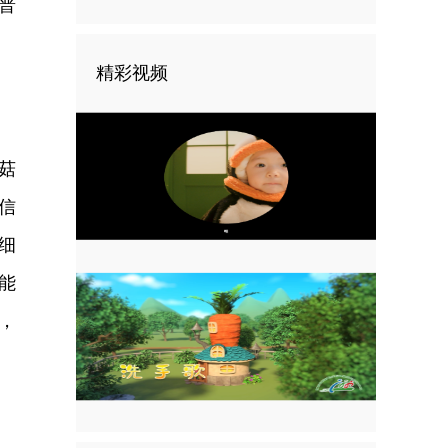
普
精彩视频
菇
信
细
能
，