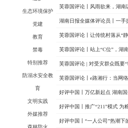
芙蓉国评论丨风雨欲来，湖南以
生态环境保护
湖南日报全媒体评论员丨一手
党建
芙蓉国评论丨让传统村落从“静
教育
芙蓉国评论丨站上“C位”，湖
禁毒
特别推荐
芙蓉国评论 | 对受灾群众既要
防溺水安全教
芙蓉国评论丨e路湘行：当网络
育
好评中国丨万亿新起点 湖南
文明实践
好评中国丨推广“211”模式 为
外媒推荐
好评中国丨“一人公司”热潮下
森林防火