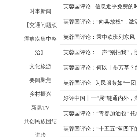
芙蓉国评论 | 信息近乎免费的
时事新闻
芙蓉国评论：“向县放权”，激
【交通问题顽
芙蓉国评论：乘中欧班列东风，
瘴痼疾集中整
芙蓉国评论：一声“别拍我”，
治】
文化旅游
芙蓉国评论：何以十步芳草？
要闻聚焦
芙蓉国评论 | 为民服务如“一
乡村振兴
好评中国丨一“展”链通内外，
新晃TV
芙蓉国评论：“青春加油包” 
共创民族团结
芙蓉国评论：“十五五”蓝图下
进步