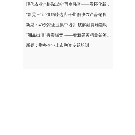
现代农业|“湘品出湘”再奏强音——看怀化新晃黄精曼谷签单背后的“强链密码”
“新晃三宝”供销臻选店开业 解决农产品销售难题
新晃：40余家企业集中培训 破解融资难题助力发展
“湘品出湘”再奏强音 ——看新晃黄精曼谷签单背后的“强链密码”
新晃：举办企业上市融资专题培训