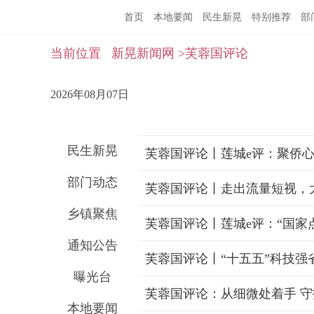
首页
本地要闻
民生新晃
特别推荐
部
当前位置
新晃新闻网
>芙蓉国评论
2026年08月07日
民生新晃
芙蓉国评论丨莲城e评：聚侨
部门动态
芙蓉国评论丨走出流量短视，大
乡镇聚焦
芙蓉国评论丨莲城e评：“国家
通知公告
芙蓉国评论丨“十五五”科技强
曝光台
芙蓉国评论：从细微处着手 守
本地要闻