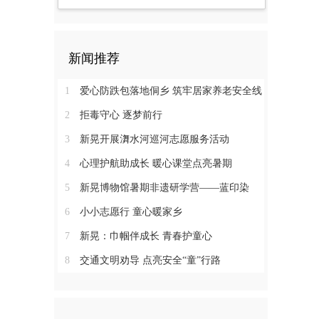
新闻推荐
1
爱心防跌包落地侗乡 筑牢居家养老安全线
2
拒毒守心 逐梦前行
3
新晃开展㵲水河巡河志愿服务活动
4
心理护航助成长 暖心课堂点亮暑期
5
新晃博物馆暑期非遗研学营——蓝印染
6
小小志愿行 童心暖家乡
7
新晃：巾帼伴成长 青春护童心
8
交通文明劝导 点亮安全“童”行路