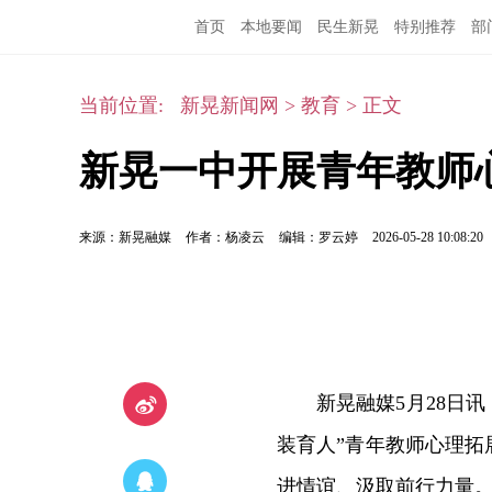
首页
本地要闻
民生新晃
特别推荐
部
当前位置:
新晃新闻网
>
教育
>
正文
新晃一中开展青年教师
来源：新晃融媒
作者：杨凌云
编辑：罗云婷
2026-05-28 10:08:20
新晃融媒5月28日
装育人”青年教师心理拓
进情谊、汲取前行力量