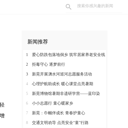
新闻推荐
1
爱心防跌包落地侗乡 筑牢居家养老安全线
2
拒毒守心 逐梦前行
3
新晃开展㵲水河巡河志愿服务活动
4
心理护航助成长 暖心课堂点亮暑期
5
新晃博物馆暑期非遗研学营——蓝印染
6
小小志愿行 童心暖家乡
轻
7
新晃：巾帼伴成长 青春护童心
增
8
交通文明劝导 点亮安全“童”行路