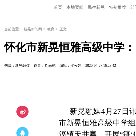
首页
本地要闻
民生新晃
特别推荐
部
当前位置:
新晃新闻网
>
教育
>
正文
怀化市新晃恒雅高级中学：舞
来源：新晃融媒
作者：刘丽乾
编辑：罗云婷
2026-04-27 16:28:42
新晃融媒4月27日
市新晃恒雅高级中学组
溪镇天井寨，开展“舞‘侗