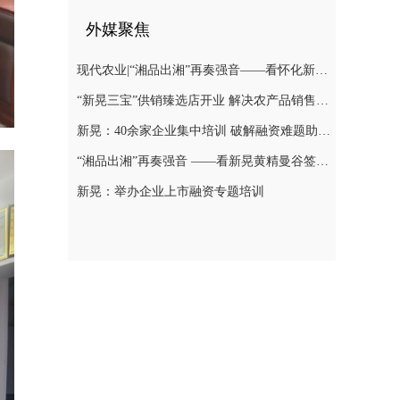
外媒聚焦
现代农业|“湘品出湘”再奏强音——看怀化新晃黄精曼谷签单背后的“强链密码”
“新晃三宝”供销臻选店开业 解决农产品销售难题
新晃：40余家企业集中培训 破解融资难题助力发展
“湘品出湘”再奏强音 ——看新晃黄精曼谷签单背后的“强链密码”
新晃：举办企业上市融资专题培训