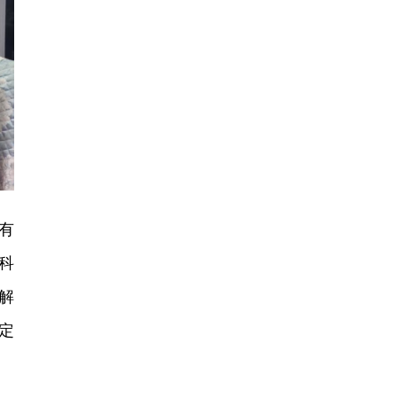
有
科
解
定