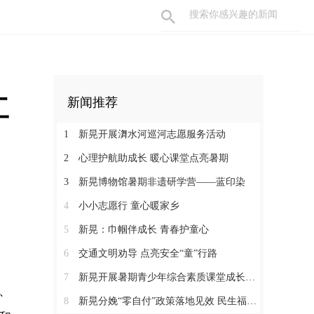
工
新闻推荐
1
新晃开展㵲水河巡河志愿服务活动
2
心理护航助成长 暖心课堂点亮暑期
3
新晃博物馆暑期非遗研学营——蓝印染
4
小小志愿行 童心暖家乡
5
新晃：巾帼伴成长 青春护童心
6
交通文明劝导 点亮安全“童”行路
7
新晃开展暑期青少年综合素质课堂成长营活动
、
8
新晃分娩“零自付”政策落地见效 民生福祉惠及育龄群众