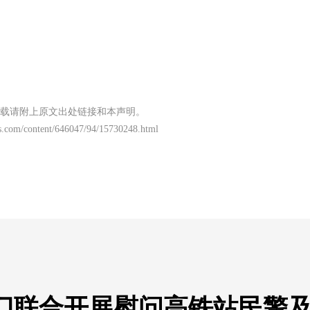
载请附上原文出处链接和本声明。
s.com/content/646047/94/15730248.html
门联合开展慰问高铁站民警