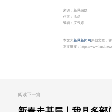
来源：新晃融媒
作者：徐晶
编辑：罗云婷
本文为
新晃新闻网
原创文章，转
本文链接：
https://www.hnxhnew
阅读下一篇
新春走基层丨我县多部