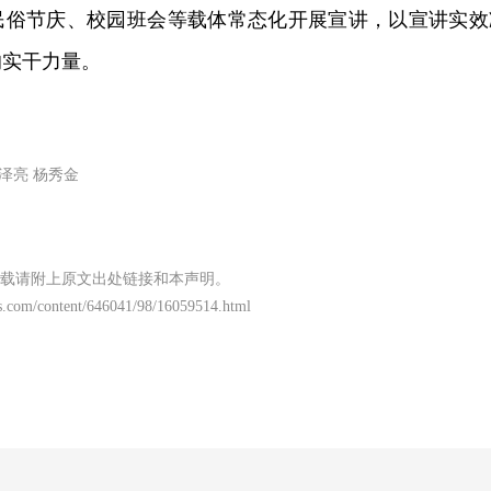
民俗节庆、校园班会等载体常态化开展宣讲，以宣讲实效
的实干力量。
泽亮 杨秀金
载请附上原文出处链接和本声明。
s.com/content/646041/98/16059514.html