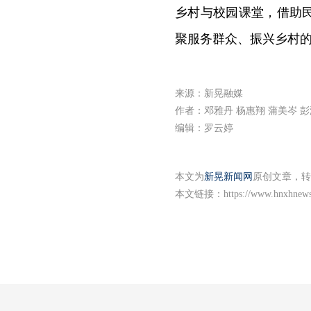
乡村与校园课堂，借助
聚服务群众、振兴乡村
来源：新晃融媒
作者：邓雅丹 杨惠翔 蒲美岑 彭
编辑：罗云婷
本文为
新晃新闻网
原创文章，转
本文链接：
https://www.hnxhnew