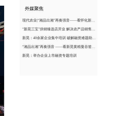
外媒聚焦
现代农业|“湘品出湘”再奏强音——看怀化新晃黄精曼谷签单背后的“强链密码”
“新晃三宝”供销臻选店开业 解决农产品销售难题
新晃：40余家企业集中培训 破解融资难题助力发展
“湘品出湘”再奏强音 ——看新晃黄精曼谷签单背后的“强链密码”
新晃：举办企业上市融资专题培训