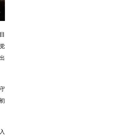
目
党
出
守
初
入