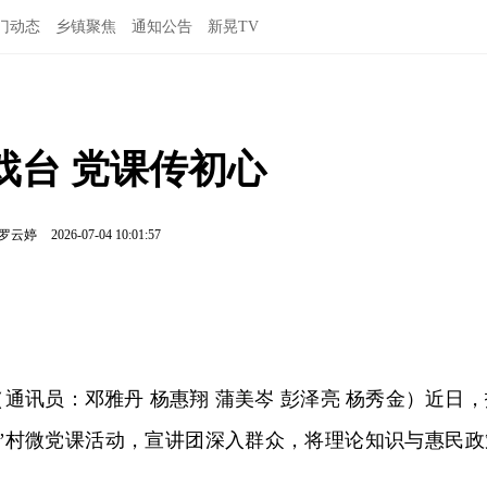
门动态
乡镇聚焦
通知公告
新晃TV
戏台 党课传初心
罗云婷
2026-07-04 10:01:57
（通讯员：邓雅丹 杨惠翔 蒲美岑 彭泽亮 杨秀金）近日，
湘”村微党课活动，宣讲团深入群众，将理论知识与惠民政