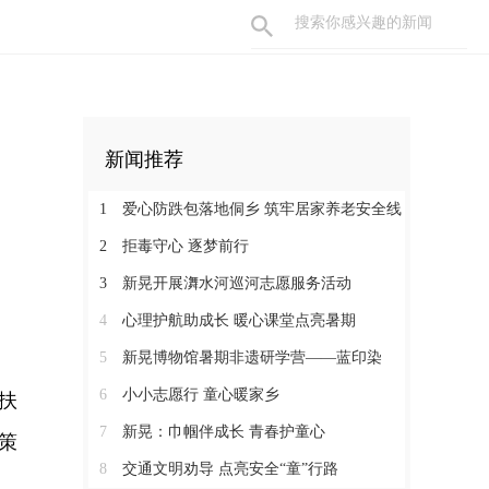
新闻推荐
1
爱心防跌包落地侗乡 筑牢居家养老安全线
2
拒毒守心 逐梦前行
3
新晃开展㵲水河巡河志愿服务活动
4
心理护航助成长 暖心课堂点亮暑期
5
新晃博物馆暑期非遗研学营——蓝印染
6
小小志愿行 童心暖家乡
扶
7
新晃：巾帼伴成长 青春护童心
策
8
交通文明劝导 点亮安全“童”行路