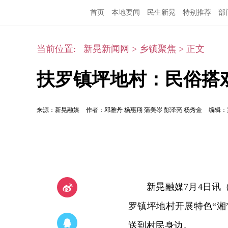
首页
本地要闻
民生新晃
特别推荐
部
当前位置:
新晃新闻网
>
乡镇聚焦
>
正文
扶罗镇坪地村：民俗搭
来源：新晃融媒
作者：邓雅丹 杨惠翔 蒲美岑 彭泽亮 杨秀金
编辑：
新晃融媒7月4日讯
罗镇坪地村开展特色“
送到村民身边。