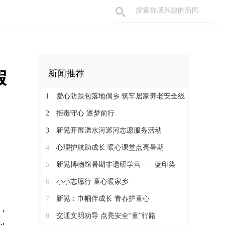
假
新闻推荐
1
爱心防跌包落地侗乡 筑牢居家养老安全线
2
拒毒守心 逐梦前行
3
新晃开展㵲水河巡河志愿服务活动
4
心理护航助成长 暖心课堂点亮暑期
5
新晃博物馆暑期非遗研学营——蓝印染
6
小小志愿行 童心暖家乡
7
新晃：巾帼伴成长 青春护童心
，
8
交通文明劝导 点亮安全“童”行路