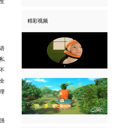
生
精彩视频
语
私
不
全
理
强