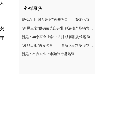
人
外媒聚焦
现代农业|“湘品出湘”再奏强音——看怀化新晃黄精曼谷签单背后的“强链密码”
安
“新晃三宝”供销臻选店开业 解决农产品销售难题
新晃：40余家企业集中培训 破解融资难题助力发展
守
“湘品出湘”再奏强音 ——看新晃黄精曼谷签单背后的“强链密码”
新晃：举办企业上市融资专题培训