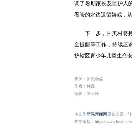
调了暑期家长及监护人
看管的水边逗留嬉戏，
下一步，甘美村将
全提醒等工作，持续压
护辖区青少年儿童生命
来源：新晃融媒
作者：钟磊
编辑：罗云婷
本文为
新晃新闻网
原创文章，转
本文链接：
https://www.hnxhnew