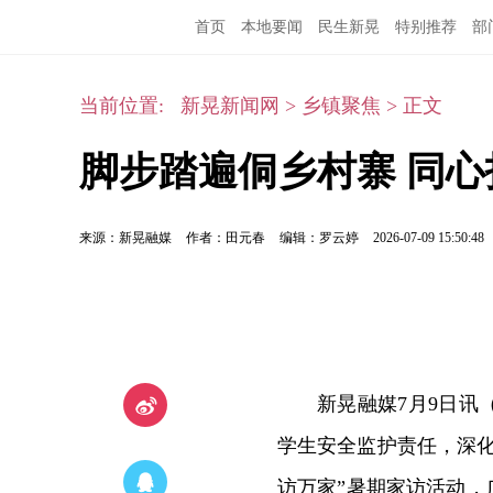
首页
本地要闻
民生新晃
特别推荐
部
当前位置:
新晃新闻网
>
乡镇聚焦
>
正文
脚步踏遍侗乡村寨 同
来源：新晃融媒
作者：田元春
编辑：罗云婷
2026-07-09 15:50:48
新晃融媒7月9日
学生安全监护责任，深化
访万家”暑期家访活动，