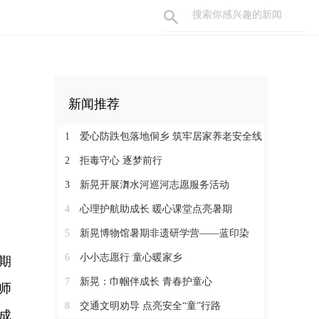
新闻推荐
1
爱心防跌包落地侗乡 筑牢居家养老安全线
2
拒毒守心 逐梦前行
3
新晃开展㵲水河巡河志愿服务活动
4
心理护航助成长 暖心课堂点亮暑期
5
新晃博物馆暑期非遗研学营——蓝印染
6
小小志愿行 童心暖家乡
期
7
新晃：巾帼伴成长 青春护童心
师
8
交通文明劝导 点亮安全“童”行路
成