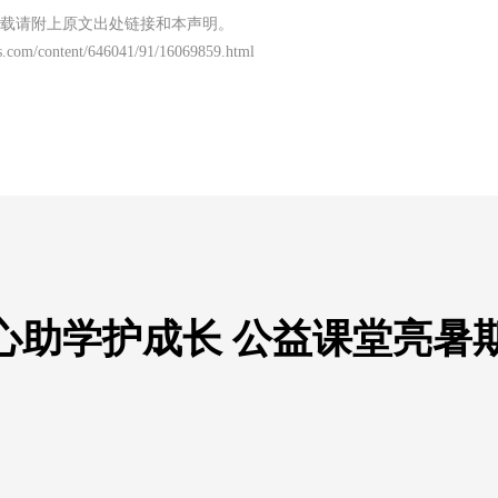
载请附上原文出处链接和本声明。
s.com/content/646041/91/16069859.html
心助学护成长 公益课堂亮暑