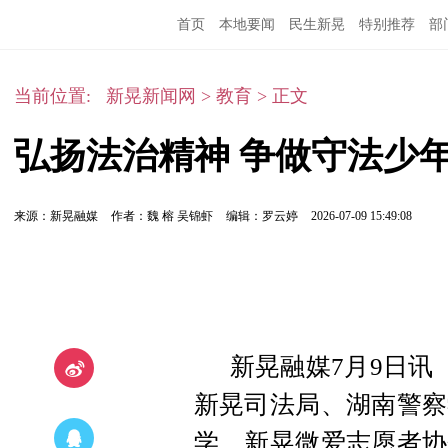
首页
本地要闻
民生新晃
特别推荐
部
当前位置:
新晃新闻网
>
教育
>
正文
弘扬法治精神 争做守法少
来源：新晃融媒
作者：魏 榕 吴锦虾
编辑：罗云婷
2026-07-09 15:49:08
新晃融媒7月9日讯
新晃司法局、湖南警察
学、新晃微爱志愿者协