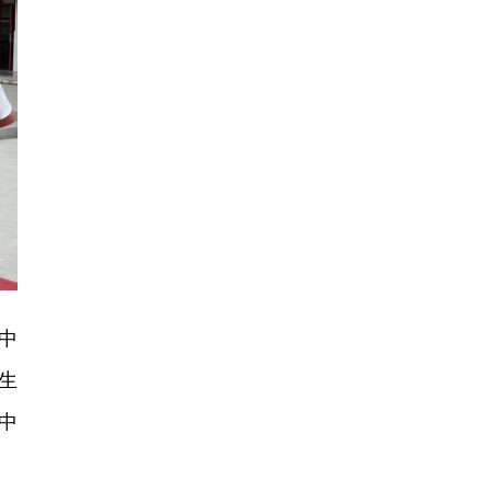
中
生
中