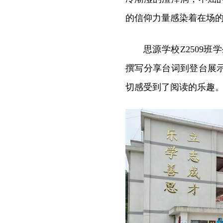
的信仰力量感染着在场
思源学校Z2509班
撰写分享台词到登台展
切感受到了阅读的乐趣