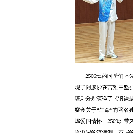
2506班的同学们
现了阿廖沙在苦难中坚强
班则分别演绎了《钢铁
察金关于“生命”的著
燃爱国情怀，2509班
冷潮湿的渣滓洞，不屈