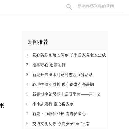
新闻推荐
1
爱心防跌包落地侗乡 筑牢居家养老安全线
2
拒毒守心 逐梦前行
3
新晃开展㵲水河巡河志愿服务活动
4
心理护航助成长 暖心课堂点亮暑期
5
新晃博物馆暑期非遗研学营——蓝印染
6
小小志愿行 童心暖家乡
书
7
新晃：巾帼伴成长 青春护童心
8
交通文明劝导 点亮安全“童”行路