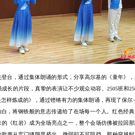
率先登台，通过集体朗诵的形式，分享高尔基的《童年》，
成长的片段，真挚的表演让不少观众动容。2505班和250
是怎样炼成的》，通过铿锵有力的集体朗诵，再现了保尔·
名独白，将钢铁般的意志传递给了在场每一个人。红色经典
带来的《红岩》成为全场亮点之一，整个会场仿佛被拉回那
的歌声从牢门缝隙里挤出，微弱却不可阻挡，那种穿越时