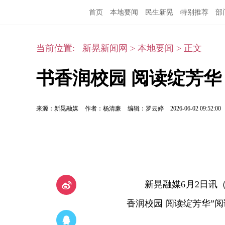
首页
本地要闻
民生新晃
特别推荐
部
当前位置:
新晃新闻网
>
本地要闻
>
正文
书香润校园 阅读绽芳华
来源：新晃融媒
作者：杨清廉
编辑：罗云婷
2026-06-02 09:52:00
新晃融媒6月2日讯
香润校园 阅读绽芳华”