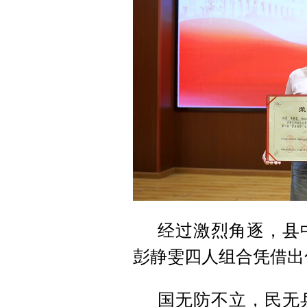
经过激烈角逐，县
彭静雯四人组合凭借出
国无防不立，民无