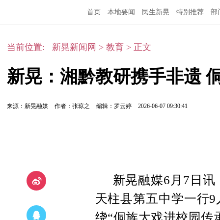
首页
本地要闻
民生新晃
特别推荐
部
当前位置:
新晃新闻网
>
教育
>
正文
新晃：湘黔教研携手非遗 
来源：新晃融媒
作者：张琼之
编辑：罗云婷
2026-06-07 09:30:41
新晃融媒6月7日讯
天柱县第五中学一行9
绕“侗族大戏进校园传