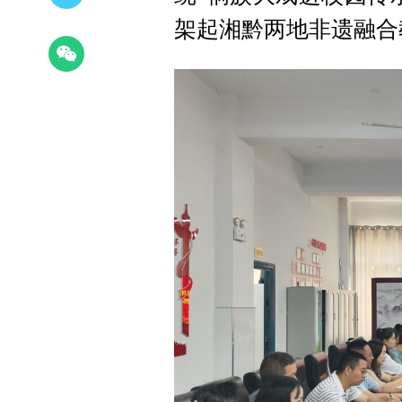
架起湘黔两地非遗融合