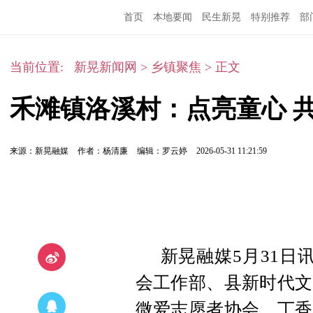
首页
本地要闻
民生新晃
特别推荐
部
当前位置:
新晃新闻网
>
乡镇聚焦
>
正文
禾滩镇洛溪村：点亮童心 
来源：新晃融媒
作者：杨清廉
编辑：罗云婷
2026-05-31 11:21:59
新晃融媒5月31日
会工作部、县新时代文
微爱志愿者协会、丁香