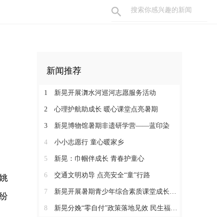
新闻推荐
1
新晃开展㵲水河巡河志愿服务活动
2
心理护航助成长 暖心课堂点亮暑期
3
新晃博物馆暑期非遗研学营——蓝印染
4
小小志愿行 童心暖家乡
5
新晃：巾帼伴成长 青春护童心
6
交通文明劝导 点亮安全“童”行路
 姚
7
新晃开展暑期青少年综合素质课堂成长营活动
纷
8
新晃分娩“零自付”政策落地见效 民生福祉惠及育龄群众