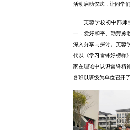
活动启动仪式，让同学
芙蓉学校初中部师
一，爱好和平、勤劳勇
深入分享与探讨。芙蓉
代以《学习雷锋好榜样
家在理论中认识雷锋精
各班以班级为单位召开了