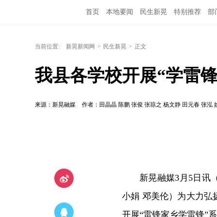
首页
本地要闻
民生新晃
特别推荐
部
当前位置:
新晃新闻网
>
民生新晃
>
正文
我县各学校开展“学雷锋
来源：新晃融媒
作者：田晶晶 陈鹏 张俊 张琼之 杨文静 田元春 张泓
新晃融媒3月5日讯（
小娟 邓美伦）为大力
开展“雷锋家乡学雷锋”