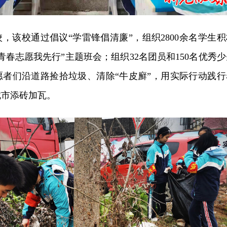
，该校通过倡议“学雷锋倡清廉”，组织2800余名学生积
青春志愿我先行”主题班会；组织32名团员和150名优秀少
愿者们沿道路捡拾垃圾、清除“牛皮廯”，用实际行动践行
城市添砖加瓦。