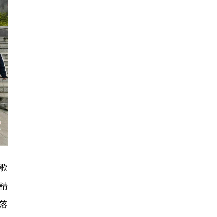
歌
精
落