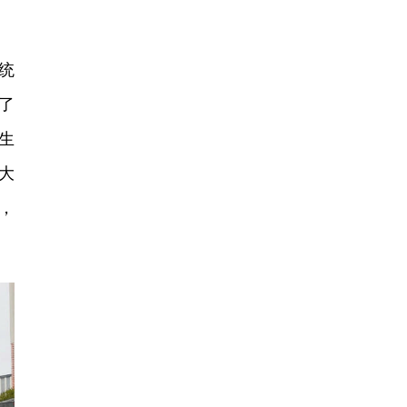
统
了
生
大
，