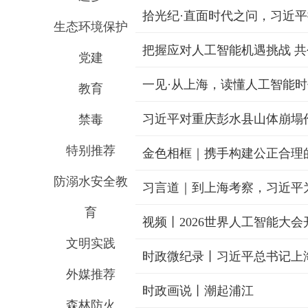
拾光纪·直面时代之问，习近平
生态环境保护
把握应对人工智能机遇挑战 
党建
一见·从上海，读懂人工智能
教育
习近平对重庆彭水县山体崩塌
禁毒
特别推荐
金色相框｜携手构建公正合理
防溺水安全教
习言道｜到上海考察，习近平
育
文明实践
时政微纪录丨习近平总书记上
外媒推荐
时政画说丨潮起浦江
森林防火