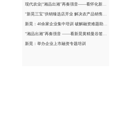
现代农业|“湘品出湘”再奏强音——看怀化新晃黄精曼谷签单背后的“强链密码”
“新晃三宝”供销臻选店开业 解决农产品销售难题
新晃：40余家企业集中培训 破解融资难题助力发展
“湘品出湘”再奏强音 ——看新晃黄精曼谷签单背后的“强链密码”
新晃：举办企业上市融资专题培训