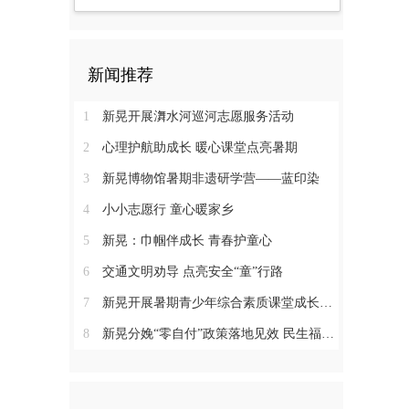
新闻推荐
1
新晃开展㵲水河巡河志愿服务活动
2
心理护航助成长 暖心课堂点亮暑期
3
新晃博物馆暑期非遗研学营——蓝印染
4
小小志愿行 童心暖家乡
5
新晃：巾帼伴成长 青春护童心
6
交通文明劝导 点亮安全“童”行路
7
新晃开展暑期青少年综合素质课堂成长营活动
8
新晃分娩“零自付”政策落地见效 民生福祉惠及育龄群众