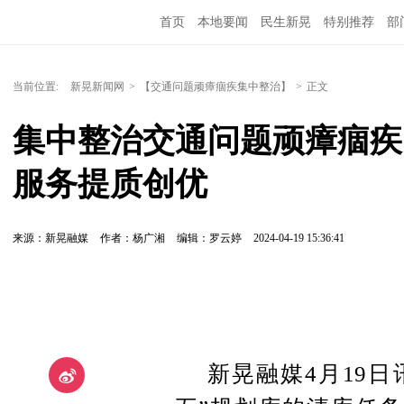
首页
本地要闻
民生新晃
特别推荐
部
当前位置:
新晃新闻网
>
【交通问题顽瘴痼疾集中整治】
>
正文
集中整治交通问题顽瘴痼疾
服务提质创优
来源：新晃融媒
作者：杨广湘
编辑：罗云婷
2024-04-19 15:36:41
新晃融媒4月19