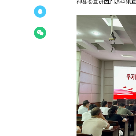
神县委宣讲团到凉伞镇