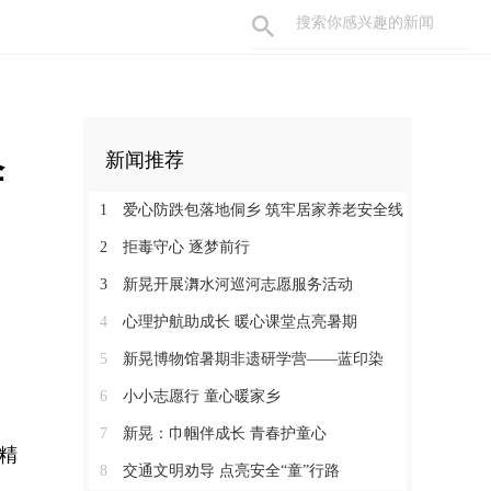
伞
新闻推荐
1
爱心防跌包落地侗乡 筑牢居家养老安全线
2
拒毒守心 逐梦前行
3
新晃开展㵲水河巡河志愿服务活动
4
心理护航助成长 暖心课堂点亮暑期
5
新晃博物馆暑期非遗研学营——蓝印染
6
小小志愿行 童心暖家乡
7
新晃：巾帼伴成长 青春护童心
精
8
交通文明劝导 点亮安全“童”行路