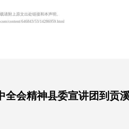
载请附上原文出处链接和本声明。
.com/content/646843/53/14286959.html
中全会精神县委宣讲团到贡