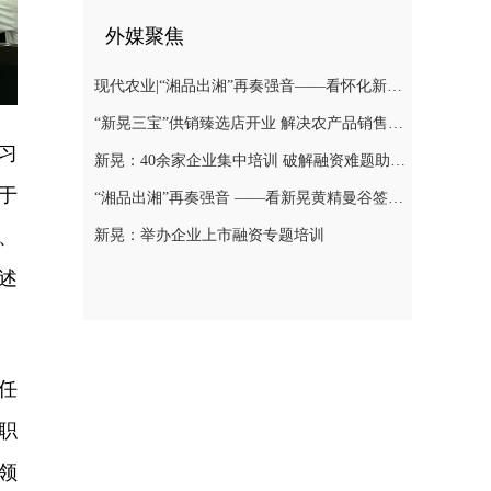
外媒聚焦
现代农业|“湘品出湘”再奏强音——看怀化新晃黄精曼谷签单背后的“强链密码”
“新晃三宝”供销臻选店开业 解决农产品销售难题
习
新晃：40余家企业集中培训 破解融资难题助力发展
于
“湘品出湘”再奏强音 ——看新晃黄精曼谷签单背后的“强链密码”
、
新晃：举办企业上市融资专题培训
述
任
职
领