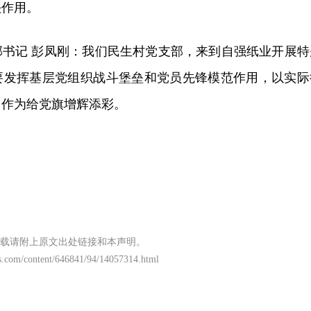
头作用。
部书记 彭凤刚：我们民生村党支部，来到自强纸业开展特
要发挥基层党组织战斗堡垒和党员先锋模范作用，以实际
当作为给党旗增辉添彩。
载请附上原文出处链接和本声明。
s.com/content/646841/94/14057314.html