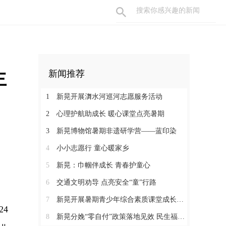
主
新闻推荐
1
新晃开展㵲水河巡河志愿服务活动
2
心理护航助成长 暖心课堂点亮暑期
3
新晃博物馆暑期非遗研学营——蓝印染
4
小小志愿行 童心暖家乡
5
新晃：巾帼伴成长 青春护童心
6
交通文明劝导 点亮安全“童”行路
7
新晃开展暑期青少年综合素质课堂成长营活动
4
8
新晃分娩“零自付”政策落地见效 民生福祉惠及育龄群众