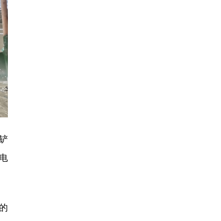
铲
电
的