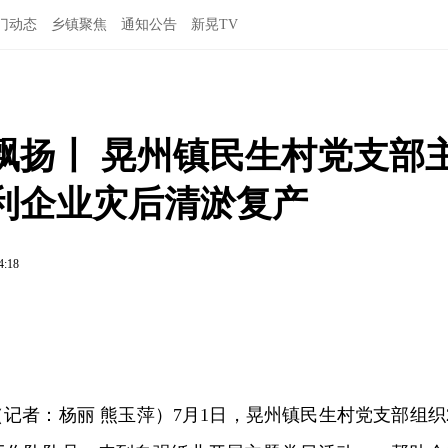
门动态
乡镇聚焦
通知公告
新晃TV
飘扬丨 晃州镇民生村党支部
利企业灾后清淤复产
4:18
（记者：杨丽 熊玉萍）7月1日，晃州镇民生村党支部组织2