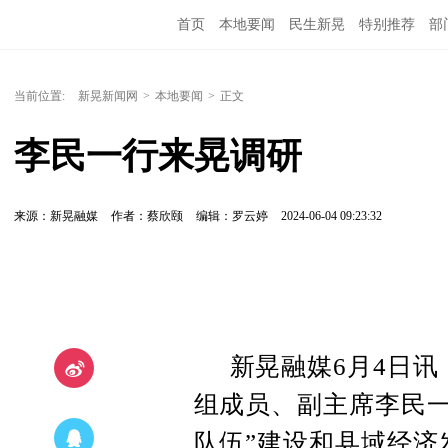
首页
本地要闻
民生新晃
特别推荐
部
当前位置:
新晃新闻网
>
本地要闻
>
正文
李民一行来晃调研
来源：新晃融媒
作者：蔡欣颐
编辑：罗云婷
2024-06-04 09:23:32
新晃融媒6月4日讯
组成员、副主席李民一
队伍”建设和县域经济