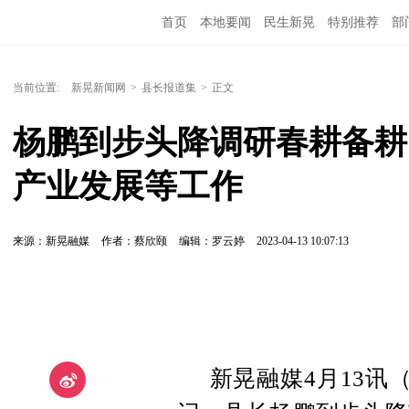
首页
本地要闻
民生新晃
特别推荐
部
当前位置:
新晃新闻网
>
县长报道集
>
正文
杨鹏到步头降调研春耕备耕
产业发展等工作
来源：新晃融媒
作者：蔡欣颐
编辑：罗云婷
2023-04-13 10:07:13
新晃融媒4月13讯