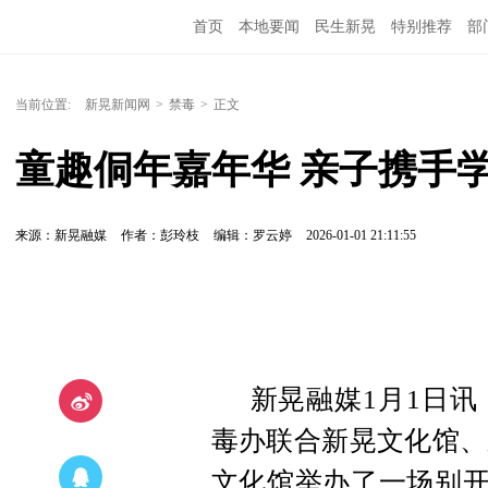
首页
本地要闻
民生新晃
特别推荐
部
当前位置:
新晃新闻网
>
禁毒
>
正文
童趣侗年嘉年华 亲子携手
来源：新晃融媒
作者：彭玲枝
编辑：罗云婷
2026-01-01 21:11:55
新晃融媒1月1日
毒办联合新晃文化馆、
文化馆举办了一场别开