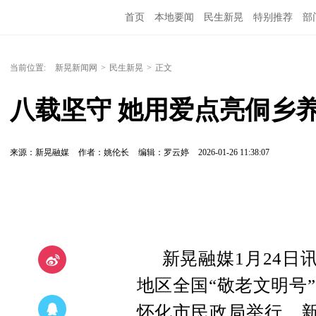
首页
本地要闻
民生新晃
特别推荐
部
当前位置:
新晃新闻网
>
民生新晃
>
正文
八载坚守 她用爱点亮侗乡
来源：新晃融媒
作者：姚伦长
编辑：罗云婷
2026-01-26 11:38:07
新晃融媒1月24日
地区全国“敬老文明号
怀化市民政局举行。新