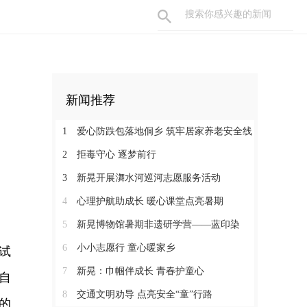
新闻推荐
1
爱心防跌包落地侗乡 筑牢居家养老安全线
2
拒毒守心 逐梦前行
3
新晃开展㵲水河巡河志愿服务活动
4
心理护航助成长 暖心课堂点亮暑期
5
新晃博物馆暑期非遗研学营——蓝印染
6
小小志愿行 童心暖家乡
试
7
新晃：巾帼伴成长 青春护童心
自
8
交通文明劝导 点亮安全“童”行路
的