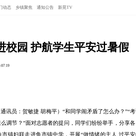
门动态
乡镇聚焦
通知公告
新晃TV
进校园 护航学生平安过暑假
:07:19
（通讯员：贺敏捷 胡梅平）“和同学闹矛盾了怎么办？”“考
怎么调节？”面对志愿者的提问，同学们纷纷举手，分享各
鱼市镇妇联走进鱼市镇中学，开展“做情绪的主人 过平安