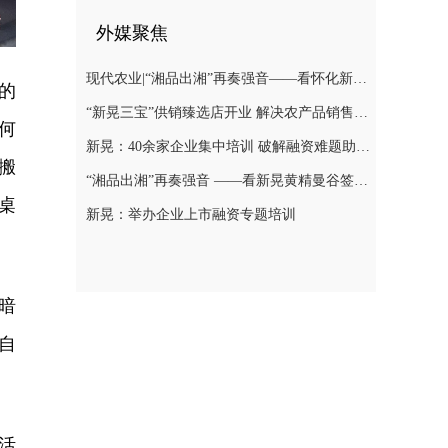
外媒聚焦
现代农业|“湘品出湘”再奏强音——看怀化新晃黄精曼谷签单背后的“强链密码”
的
“新晃三宝”供销臻选店开业 解决农产品销售难题
何
新晃：40余家企业集中培训 破解融资难题助力发展
搬
“湘品出湘”再奏强音 ——看新晃黄精曼谷签单背后的“强链密码”
桌
新晃：举办企业上市融资专题培训
暗
自
活