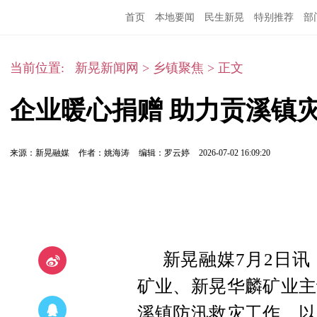
首页
本地要闻
民生新晃
特别推荐
部
当前位置:
新晃新闻网
>
乡镇聚焦
>
正文
企业暖心捐赠 助力贡溪镇
来源：新晃融媒
作者：姚海涛
编辑：罗云婷
2026-07-02 16:09:20
新晃融媒7月2日
矿业、新晃华麟矿业主
溪镇防汛救灾工作，以