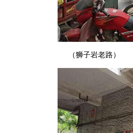
（狮子岩老路）