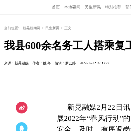
首页
本地要闻
民生新晃
特别推荐
部
当前位置:
新晃新闻网
>
民生新晃
>
正文
我县600余名务工人搭乘
来源：新晃融媒
作者：姚 粤
编辑：罗云婷
2022-02-22 09:33:25
新晃融媒2月22日
展2022年“春风行动
安全、及时、有序返岗复