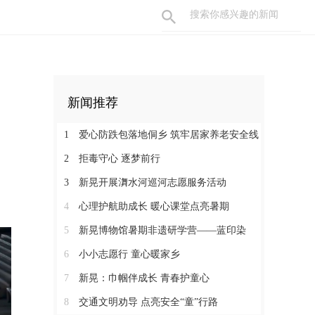
新闻推荐
1
爱心防跌包落地侗乡 筑牢居家养老安全线
2
拒毒守心 逐梦前行
3
新晃开展㵲水河巡河志愿服务活动
4
心理护航助成长 暖心课堂点亮暑期
5
新晃博物馆暑期非遗研学营——蓝印染
6
小小志愿行 童心暖家乡
7
新晃：巾帼伴成长 青春护童心
8
交通文明劝导 点亮安全“童”行路