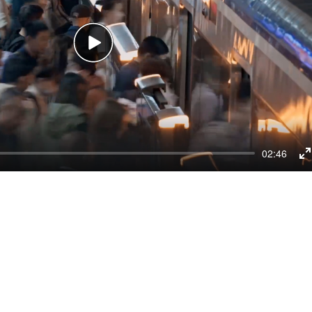
Play
02:46
E
f