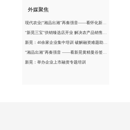
外媒聚焦
现代农业|“湘品出湘”再奏强音——看怀化新晃黄精曼谷签单背后的“强链密码”
“新晃三宝”供销臻选店开业 解决农产品销售难题
新晃：40余家企业集中培训 破解融资难题助力发展
“湘品出湘”再奏强音 ——看新晃黄精曼谷签单背后的“强链密码”
新晃：举办企业上市融资专题培训