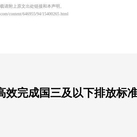
载请附上原文出处链接和本声明。
.com/content/646955/94/15400265.html
高效完成国三及以下排放标