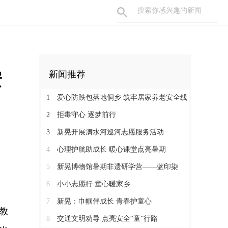
安
新闻推荐
1
爱心防跌包落地侗乡 筑牢居家养老安全线
2
拒毒守心 逐梦前行
3
新晃开展㵲水河巡河志愿服务活动
4
心理护航助成长 暖心课堂点亮暑期
5
新晃博物馆暑期非遗研学营——蓝印染
6
小小志愿行 童心暖家乡
7
新晃：巾帼伴成长 青春护童心
教
8
交通文明劝导 点亮安全“童”行路