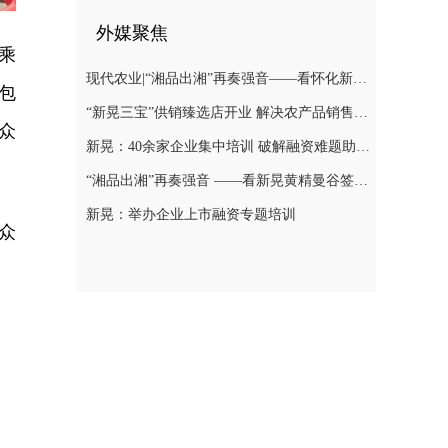
外媒聚焦
乘
现代农业|“湘品出湘”再奏强音——看怀化新晃黄精曼谷签单背后的“强链密码”
包
“新晃三宝”供销臻选店开业 解决农产品销售难题
众
新晃：40余家企业集中培训 破解融资难题助力发展
“湘品出湘”再奏强音 ——看新晃黄精曼谷签单背后的“强链密码”
新晃：举办企业上市融资专题培训
众