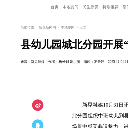
首页
本地要闻
民生新晃
特别推荐
部
当前位置:
新晃新闻网
>
本地要闻
>
正文
县幼儿园城北分园开展“
来源：新晃融媒
作者：杨长钊 姚小丽
编辑：罗云婷
2025-11-01 11
新晃融媒10月31日
北分园组织中班幼儿到县
场景中感受非遗魅力，