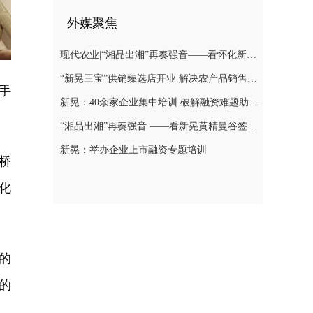
外媒聚焦
现代农业|“湘品出湘”再奏强音——看怀化新晃黄精曼谷签单背后的“强链密码”
“新晃三宝”供销臻选店开业 解决农产品销售难题
手
新晃：40余家企业集中培训 破解融资难题助力发展
。
“湘品出湘”再奏强音 ——看新晃黄精曼谷签单背后的“强链密码”
新晃：举办企业上市融资专题培训
桥
化
的
的
。