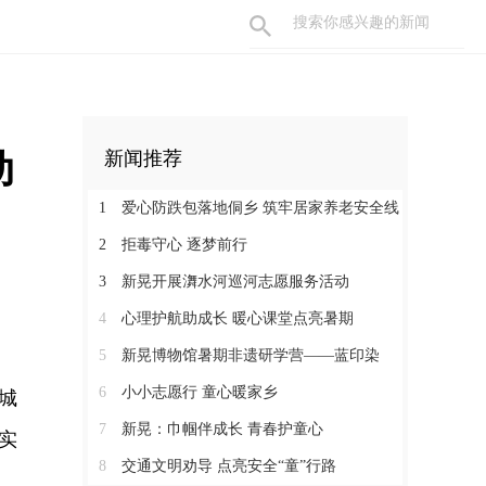
动
新闻推荐
1
爱心防跌包落地侗乡 筑牢居家养老安全线
2
拒毒守心 逐梦前行
3
新晃开展㵲水河巡河志愿服务活动
4
心理护航助成长 暖心课堂点亮暑期
5
新晃博物馆暑期非遗研学营——蓝印染
6
小小志愿行 童心暖家乡
城
7
新晃：巾帼伴成长 青春护童心
实
8
交通文明劝导 点亮安全“童”行路