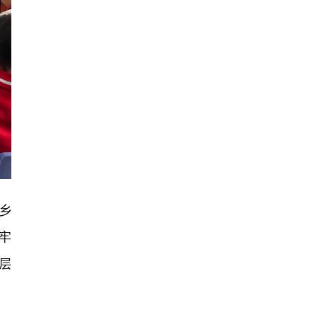
乡
牢
层
。