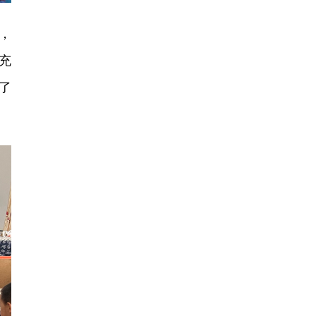
，
充
了