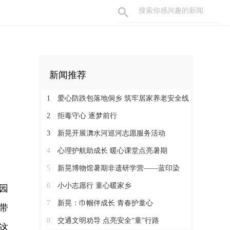
新闻推荐
1
爱心防跌包落地侗乡 筑牢居家养老安全线
2
拒毒守心 逐梦前行
3
新晃开展㵲水河巡河志愿服务活动
4
心理护航助成长 暖心课堂点亮暑期
5
新晃博物馆暑期非遗研学营——蓝印染
6
小小志愿行 童心暖家乡
园
7
新晃：巾帼伴成长 青春护童心
带
8
交通文明劝导 点亮安全“童”行路
这