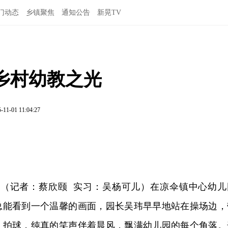
门动态
乡镇聚焦
通知公告
新晃TV
乡村幼教之光
-11-01 11:04:27
日讯（记者：蔡欣颐 实习：吴杨可儿）在凉伞镇中心幼儿
总能看到一个温馨的画面，园长吴玮早早地站在操场边，
、拍球，纯真的笑声伴着晨风，飘满幼儿园的每个角落。