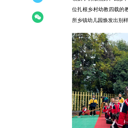
位扎根乡村幼教四载的教
所乡镇幼儿园焕发出别