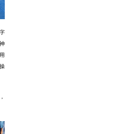
字
神
用
操
，