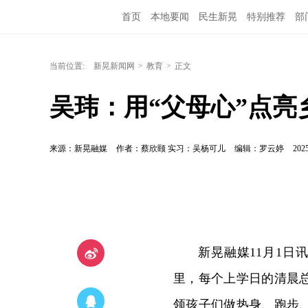
首页
本地要闻
民生新晃
特别推荐
部
当前位置:
新晃新闻网
>
教育
>
正文
吴玮：用“父母心”点亮
来源：新晃融媒
作者：蔡欣颐 实习：吴杨可儿
编辑：罗云婷
2025
新晃融媒11月1
里，每个上学日的清晨
领孩子们做热身、跑步