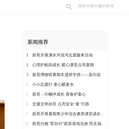
新闻推荐
1
新晃开展㵲水河巡河志愿服务活动
2
心理护航助成长 暖心课堂点亮暑期
3
新晃博物馆暑期非遗研学营——蓝印染
4
小小志愿行 童心暖家乡
5
新晃：巾帼伴成长 青春护童心
6
交通文明劝导 点亮安全“童”行路
7
新晃开展暑期青少年综合素质课堂成长营活动
8
新晃分娩“零自付”政策落地见效 民生福祉惠及育龄群众