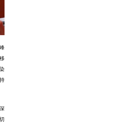
峰
移
染
持
深
切