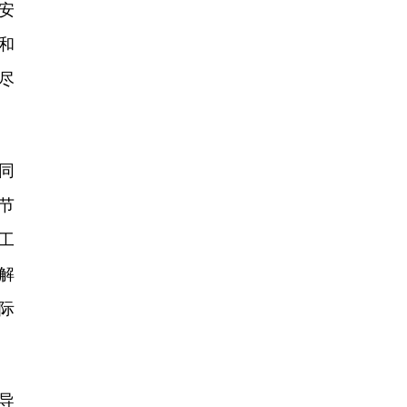
安
和
尽
同
节
工
解
际
导