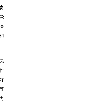
责
党
决
和
亮
作
好
等
力