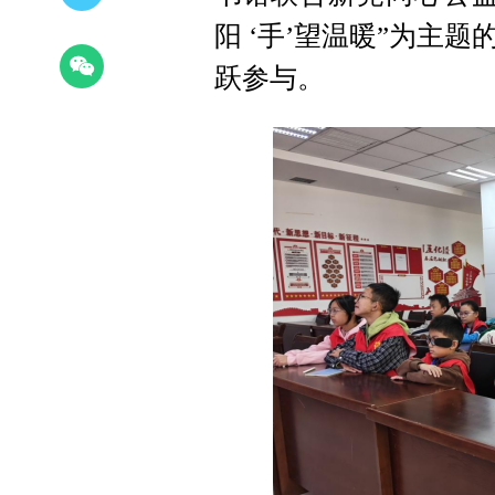
阳 ‘手’望温暖”为主
跃参与。