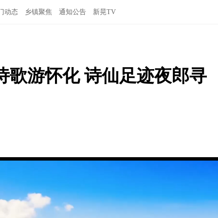
门动态
乡镇聚焦
通知公告
新晃TV
诗歌游怀化 诗仙足迹夜郎寻