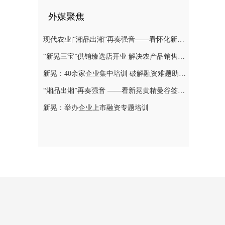
外媒聚焦
现代农业|“湘品出湘”再奏强音——看怀化新晃黄精曼谷签单背后的“强链密码”
“新晃三宝”供销臻选店开业 解决农产品销售难题
新晃：40余家企业集中培训 破解融资难题助力发展
“湘品出湘”再奏强音 ——看新晃黄精曼谷签单背后的“强链密码”
新晃：举办企业上市融资专题培训