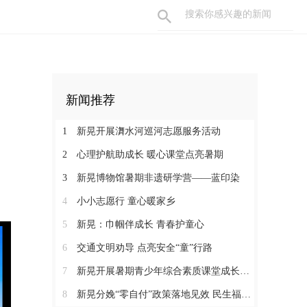
新闻推荐
1
新晃开展㵲水河巡河志愿服务活动
2
心理护航助成长 暖心课堂点亮暑期
3
新晃博物馆暑期非遗研学营——蓝印染
4
小小志愿行 童心暖家乡
5
新晃：巾帼伴成长 青春护童心
6
交通文明劝导 点亮安全“童”行路
7
新晃开展暑期青少年综合素质课堂成长营活动
8
新晃分娩“零自付”政策落地见效 民生福祉惠及育龄群众