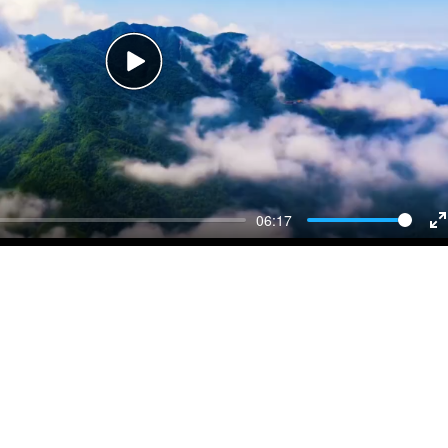
Play
06:17
E
f