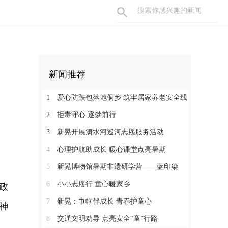
新闻推荐
1
爱心防跌包落地侗乡 筑牢居家养老安全线
2
拒毒守心 逐梦前行
3
新晃开展㵲水河巡河志愿服务活动
4
心理护航助成长 暖心课堂点亮暑期
5
新晃博物馆暑期非遗研学营——蓝印染
6
小小志愿行 童心暖家乡
政
7
新晃：巾帼伴成长 青春护童心
神
8
交通文明劝导 点亮安全“童”行路