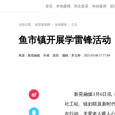
首页
本地要闻
民生新晃
特别推荐
部
当前位置:
新晃新闻网
>
乡镇聚焦
>
正文
鱼市镇开展学雷锋活动
来源：新晃融媒
作者：昌琼
编辑：罗云婷
2025-03-06 17:17:04
新晃融媒3月6日讯
社工站、镇妇联及新时
在行动，关爱老人暖人心