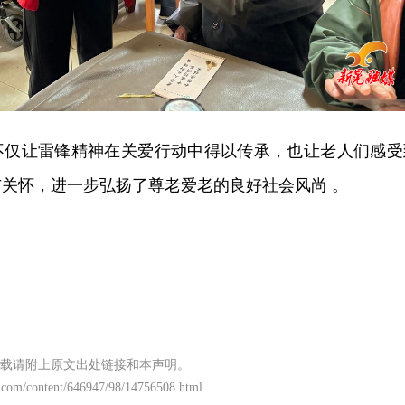
不仅让雷锋精神在关爱行动中得以传承，也让老人们感受
关怀，进一步弘扬了尊老爱老的良好社会风尚 。
载请附上原文出处链接和本声明。
.com/content/646947/98/14756508.html