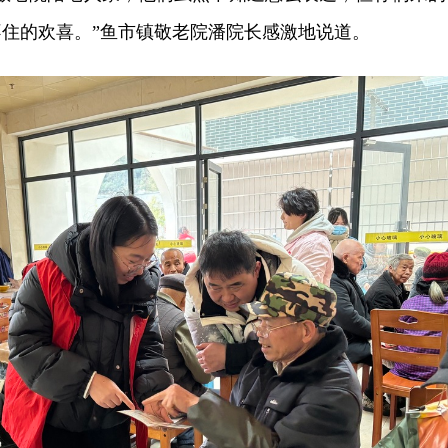
住的欢喜。”鱼市镇敬老院潘院长感激地说道。