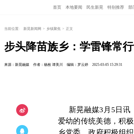
首页
本地要闻
民生新晃
特别推荐
部
当前位置:
新晃新闻网
>
乡镇聚焦
>
正文
步头降苗族乡：学雷锋常行
来源：新晃融媒
作者：杨枚 谭美川
编辑：罗云婷
2025-03-05 15:29:31
新晃融媒3月5日讯
爱幼的传统美德，积极
乡党委、政府积极组织