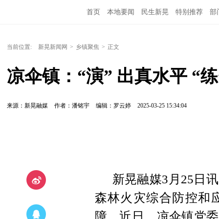
首页
本地要闻
民生新晃
特别推荐
部
当前位置:
新晃新闻网
>
乡镇聚焦
>
正文
凉伞镇：“演” 出真水平 “练
来源：新晃融媒
作者：潘铭宇
编辑：罗云婷
2025-03-25 15:34:04
新晃融媒3月25日
森林火灾综合防控和
障，近日，凉伞镇党委