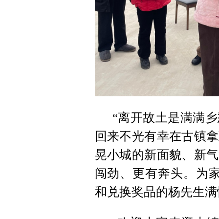
“离开故土是满满
回来不光有幸在古镇拿
晃小城的新面貌、新气
闯劲、更有奔头。为家
和兑换奖品的杨先生满