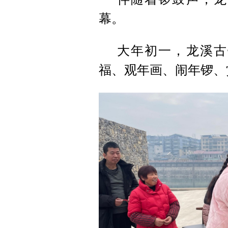
幕。
大年初一，龙溪古
福、观年画、闹年锣、