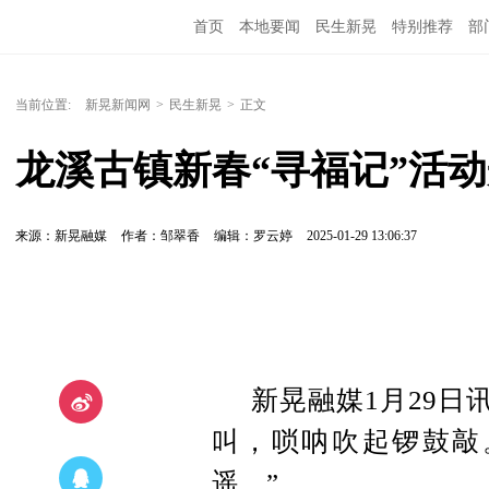
首页
本地要闻
民生新晃
特别推荐
部
当前位置:
新晃新闻网
>
民生新晃
>
正文
龙溪古镇新春“寻福记”活
来源：新晃融媒
作者：邹翠香
编辑：罗云婷
2025-01-29 13:06:37
新晃融媒1月29日
叫，唢呐吹起锣鼓敲
遥。”