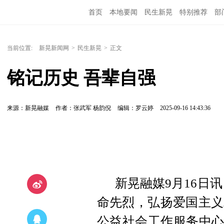
首页
本地要闻
民生新晃
特别推荐
部
当前位置:
新晃新闻网
>
民生新晃
>
正文
铭记历史 吾辈自强
来源：新晃融媒
作者：张武军 杨韵倪
编辑：罗云婷
2025-09-16 14:43:36
新晃融媒9月16日
命先烈，弘扬爱国主义
公益社会工作服务中心