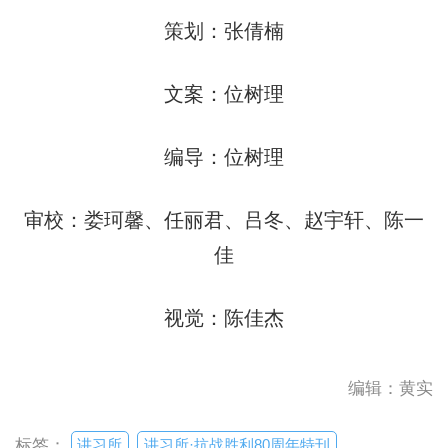
策划：张倩楠
文案：位树理
编导：位树理
审校：娄珂馨、任丽君、吕冬、赵宇轩、陈一
佳
视觉：陈佳杰
编辑：黄实
讲习所
讲习所·抗战胜利80周年特刊
标签：