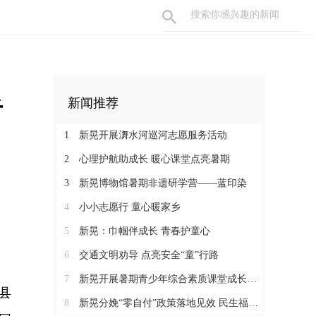
者
新闻推荐
1
新晃开展㵲水河巡河志愿服务活动
2
心理护航助成长 暖心课堂点亮暑期
3
新晃博物馆暑期非遗研学营——蓝印染
4
小小志愿行 童心暖家乡
5
新晃：巾帼伴成长 青春护童心
6
交通文明劝导 点亮安全“童”行路
7
新晃开展暑期青少年综合素质课堂成长营活动
县
8
新晃分娩“零自付”政策落地见效 民生福祉惠及育龄群众